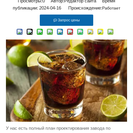
Просмотры:
0
Автор:Pедактор сайта Время
публикации: 2024-04-16 Происхождение:
Работает
Запрос цены
У нас есть полный план проектирования завода по