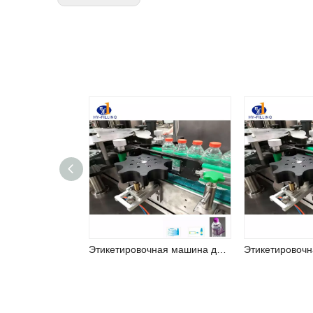
Этикетировочная машина для нанесения клея-расплава (серия RRJ)