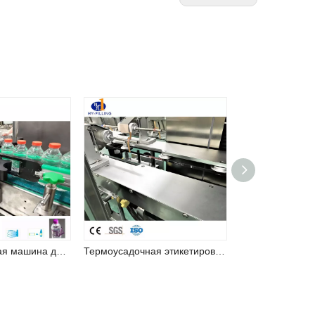
Этикетировочная машина для нанесения клея-расплава (серия RRJ)
Термоусадочная этикетировочная машина для изготовления термоусадочной этикетки из ПВХ