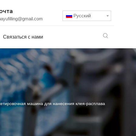
очта
Pусский
uayufilling@gmail.com
Связаться с нами
кетировочная машина для нанесения клея-расплава