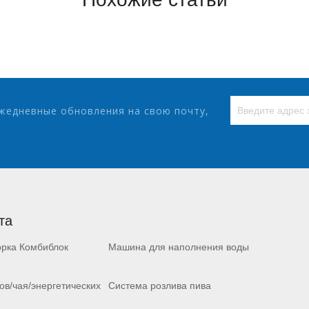
жедневные обновления на свою почту,
та
орка Комбиблок
Машина для наполнения воды
ов/чая/энергетических
Система розлива пива