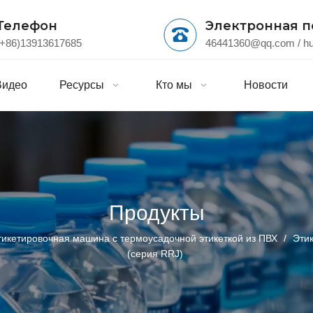
Телефон
Электронная п
(+86)13913617685
46441360@qq.com
/
h
Видео
Ресурсы
Кто мы
Новости
Продукты
тикетировочная машина с термоусадочной этикеткой из ПВХ
/
Эти
(серия RRJ)