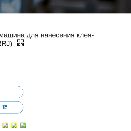
машина для нанесения клея-
RRJ)
у