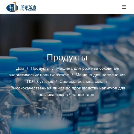
Продукты
Дом
/
Продукты
/
Машина для розлива соков/чая/
энергетических напитков/кофе
/
Машина для наполнения
ПЭТ-бутылок
/
Система розлива сока
/
Высококачественная линия по производству напитков для
розлива сока в Чжанцзягане